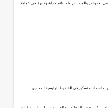
ى الاحواض والمرحاض فله نتائج جذابة وكبيرة فى عملية
 انسداد او تسكير فى الخطوط الرئيسية للمجارى .
ى تسكير يحدث للمجارى ، فالخل له دور كبير فى عمليات