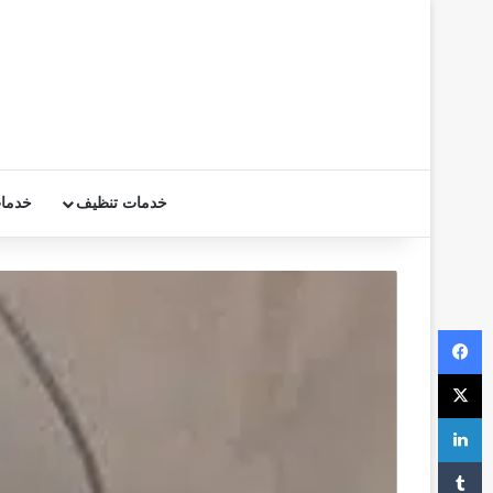
خدمات تنظيف
خدما
فيسبوك
‫X
لينكدإن