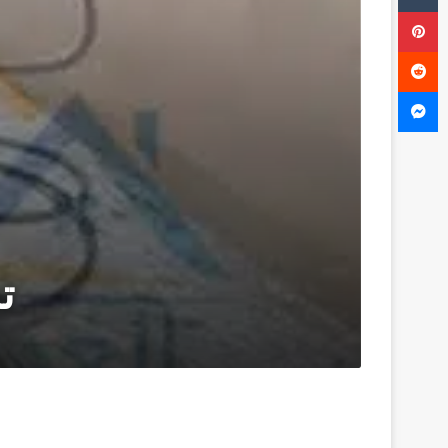
بينتيريست
ماسنجر
ت