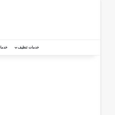
خدمات تنظيف
خدما
ش
ر
ك
ة
ت