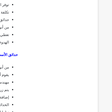
توفر ا
تكلفة 
حدائق 
من أنو
تعطي 
الهدوء
حدائق الأس
من أنو
يقوم أ
مهندسي
يتم زر
إضافة 
الحدائ