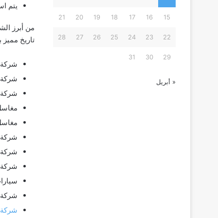
يتم اس
21
20
19
18
17
16
15
من أبرز الش
28
27
26
25
24
23
22
تاريخ مميز 
31
30
29
شركة ا
شركة 
« أبريل
شركة ا
مغاسل 
مغاسل 
شركة 
شركة 
شركة 
سيارا
شركة 
شركة 