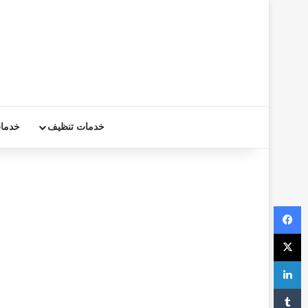
خدمات تنظيف
خدما
فيسبوك
‫X
لينكدإن