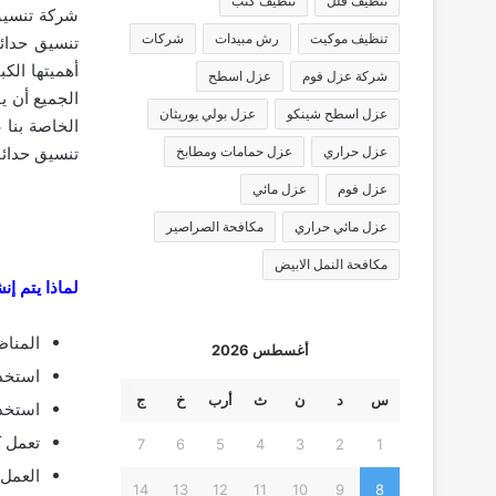
تنظيف فلل
تنظيف كنب
شركة تنسيق
تنظيف موكيت
رش مبيدات
شركات
تنسيق حدائ
أهميتها الكب
شركة عزل فوم
عزل اسطح
الجميع أن ي
عزل اسطح شينكو
عزل بولي يوريثان
الخاصة بنا 
تنسيق حدائ
عزل حراري
عزل حمامات ومطابخ
عزل فوم
عزل مائي
عزل مائي حراري
مكافحة الصراصير
مكافحة النمل الابيض
لماذا يتم إن
المناظ
أغسطس 2026
استخدا
س
د
ن
ث
أرب
خ
ج
استخدا
تعمل ك
7
6
5
4
3
2
1
العمل 
14
13
12
11
10
9
8