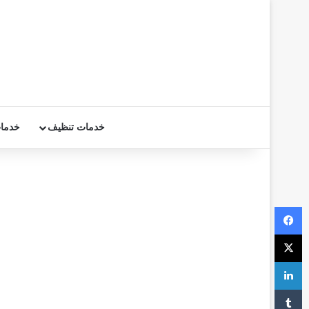
خدمات تنظيف
خدما
فيسبوك
‫X
لينكدإن