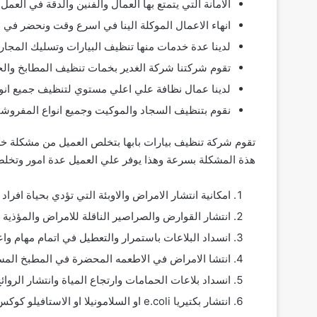
الامانة التي يتمتع بها العمال والفنين والدقة في العمل
انهاء الاعمال الموكلة الينا في اسرع وقت ونحضر في 
لدينا عدة خدمات منها تنظيف البيارات وتسليك المجا
تقوم شركتنا شركة الغدير بخمات تنظيف المطابخ والح
لدينا عمال نظافة علي اعلي مستوي لتنظيف جميع انوا
نقوم بتنظيف السجاد والموكيت وجميع انواع المفروشا
تقوم شركة تنظيف بيارات بابها بتخلص العميل من مشكلة خطير
هذة المشكلة بسرعة وهذا يوفر علي العميل عدة امور وتخلص
امكانية انتشار الامراض والاوبئة التي تؤدي بحياة افراد 
انتشار القوارض والصراصير الناقلة للامراض والمؤذية ل
انسداد البلاعات باستمرار والتعطيل في اتمام مهام وا
انتشا الامراض في الاطعمه المحضرة في المطبخ المسد
انسداد بلاعات الحمامات وارتجاع المياة وانتشار الروا
انتشار بكتيريا e.coli او السلامونيلا او الاستافيلو كوكس وهذة الانواع من البكتيريا تنتشر في الاماكن السيئة الرائحة