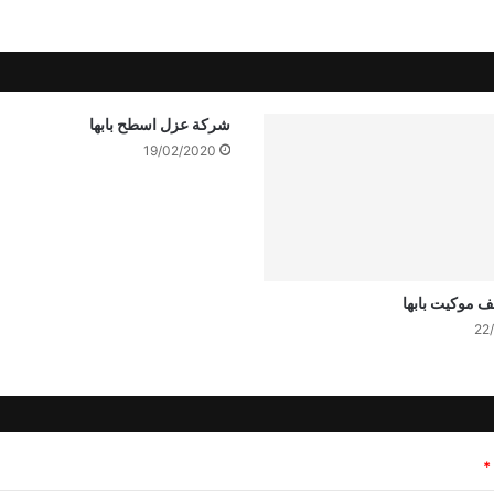
شركة عزل اسطح بابها
19/02/2020
 موكيت بابها
22
*