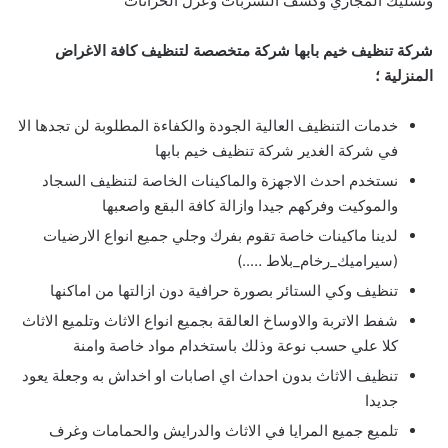
وتسليك المجاري وكشف التسربات وعزل الخزانات
شركة تنظيف خيم بابها شركة متخصصة لتنظيف كافة الاغراض
المنزلية ؛
خدمات التنظيف العالية الجودة والكفاءة المطلوبة لن تجدها الا
في شركة الغدير شركة تنظيف خيم بابها
نستخدم احدث الاجهزة والماكينات الخاصة لتنظيف السجاد
والموكيت وفركهم جيدا وازالة كافة البقع واصعبها
لدينا ماكينات خاصة تقوم بفرك وجلي جميع انواع الارضيات
(سيراميك_رخام_بلاط …..)
تنظيف وكي الستائر بصورة حرافية دون ازالتها من اماكنها
شفط الاتربة والاوساخ العالقة بجميع انواع الاثاث وتلميع الاثاث
كلا علي حسب نوعة وذلك باستخدام مواد خاصة وامنة
تنظيف الاثاث بدون احداث اي اصابات او اخداش به وجعلة يعود
جديدا
تلميع جميع المرايا في الاثاث والدرايش والحمامات وغرف