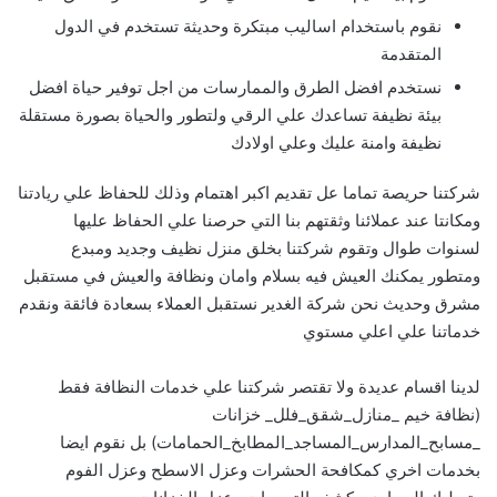
نقوم باستخدام اساليب مبتكرة وحديثة تستخدم في الدول
المتقدمة
نستخدم افضل الطرق والممارسات من اجل توفير حياة افضل
بيئة نظيفة تساعدك علي الرقي ولتطور والحياة بصورة مستقلة
نظيفة وامنة عليك وعلي اولادك
شركتنا حريصة تماما عل تقديم اكبر اهتمام وذلك للحفاظ علي ريادتنا
ومكانتا عند عملائنا وثقتهم بنا التي حرصنا علي الحفاظ عليها
لسنوات طوال وتقوم شركتنا بخلق منزل نظيف وجديد ومبدع
ومتطور يمكنك العيش فيه بسلام وامان ونظافة والعيش في مستقبل
مشرق وحديث نحن شركة الغدير نستقبل العملاء بسعادة فائقة ونقدم
خدماتنا علي اعلي مستوي
لدينا اقسام عديدة ولا تقتصر شركتنا علي خدمات النظافة فقط
(نظافة خيم _منازل_شقق_فلل_ خزانات
_مسابح_المدارس_المساجد_المطابخ_الحمامات) بل نقوم ايضا
بخدمات اخري كمكافحة الحشرات وعزل الاسطح وعزل الفوم