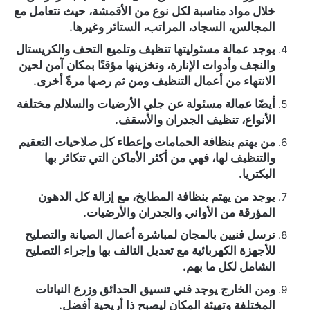
خلال مواد مناسبة لكل نوع من الأقمشة، حيث نتعامل مع
المجالس، السجاد، المراتب، الستائر وغيرها.
يوجد عمالة مسئوليتها تنظيف وتلميع التحف والكريستال
والنجف وأدوات الإنارة، وتخزينها مؤقتًا بمكان آمن لحين
الانتهاء من أعمال التنظيف ومن ثم رصها مرةً أخرى.
أيضًا عمالة مسئولة عن جلي الأرضيات والسلالم مختلفة
الأنواع، تنظيف الجدران والأسقف.
من يهتم بنظافة الحمامات وإعطاء كل صلاحيات التعقيم
والتنظيف لها، فهي من أكثر الأماكن التي تتكاثر بها
البكتريا.
يوجد من يهتم بنظافة المطابخ، مع إزالة كل الدهون
المؤرقة من الأواني والجدران والأرضيات.
نرسل فنيين بالمجان لمباشرة أعمال الصيانة والتصليح
للأجهزة الكهربائية مع تعديل التالف بها وإجراء التصليح
الشامل لكل ما بهم.
ومن الخارج يوجد فني تنسيق الحدائق وزرع النباتات
المختلفة وتهيئة المكان ليصبح ذا أريحية أفضل.