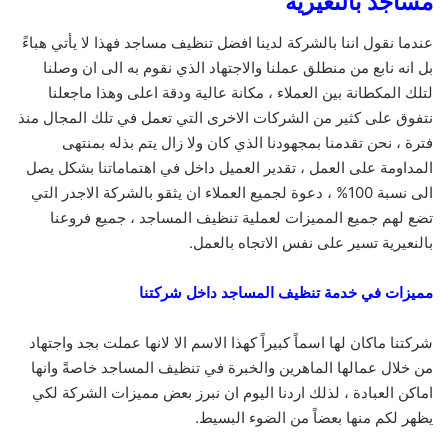
مساجد بالنعيرية
عندما نقول اننا بالشركة لدينا افضل تنظيف مساجد فهذا لا يأتي هباءً
بل انه نابع من منطلق عملنا والاجتهاد الذي نقوم به الى ان وصلنا
لتلك المكطانة بين العملاء ، مكانة عالية ودقة اعلى وهذا ماجعلنا
نتفوق على كثير من الشركات الاخرى التي تعمل في تلك المجال منذ
فترة ، نحن تقدمنا بمجهودنا الذي كان ولا زال يتم بذله بمنتهى
المداومة على العمل ، تقدير العميل داخل في اهتماماتنا بشكل يصل
الى نسبة 100% ، دعوة لجميع العملاء ان يثقو بالشركة الاجدر التي
تضع لهم جميع المميزات لعملية تنظيف المساجد ، جميع فروعنا
بالنعيرية تسير على نفس الاتجاه بالعمل.
مميزات في خدمة تنظيف المساجد داخل شركتنا
شركتنا ماكان لها اسماً كبيراً كهذا الاسم الا لانها عملت بجد واجتهاد
من خلال عمالها الماهرين والخبرة في تنظيف المساجد خاصةً وانها
اماكن العبادة ، لذلك اردنا اليوم ان نبرز بعض مميزات الشركة لكي
يظهر لكم منها بعضاً من الضوء البسيط.