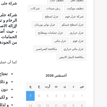
تنظيف فلل
تنظيف كنب
شركة جلى ر
تنظيف موكيت
رش مبيدات
شركات
شركة جلى ر
شركة عزل فوم
عزل اسطح
الرخام و ت
عزل اسطح شينكو
عزل بولي يوريثان
لإزالة الا
، حيث أضح
عزل حراري
عزل حمامات ومطابخ
الحمامات و
عزل فوم
عزل مائي
من الجودة 
عزل مائي حراري
مكافحة الصراصير
مكافحة النمل الابيض
كما أن عملي
تحتاج 
أغسطس 2026
و ذلك
س
د
ن
ث
أرب
خ
ج
دون ا
7
6
5
4
3
2
1
و لكي
و لذل
14
13
12
11
10
9
8