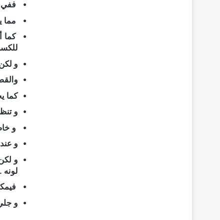
ففي ك
مما ي
كما أ
للكسر
و لكن
والقض
كما 
و تنظ
و خاص
و عند 
و لكن
لونه .
فيمكن
و جلي