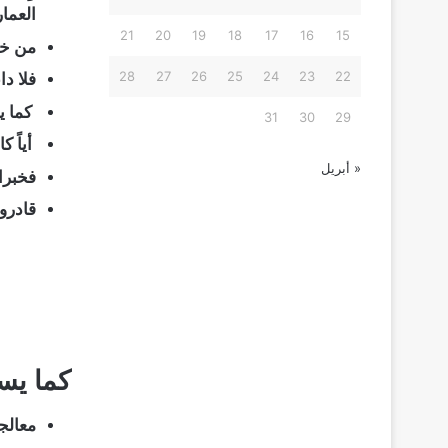
العما
21
20
19
18
17
16
15
من خل
28
27
26
25
24
23
22
فلا د
كما يس
31
30
29
أياً ك
« أبريل
فخبر
قادرون
كما يس
معالج