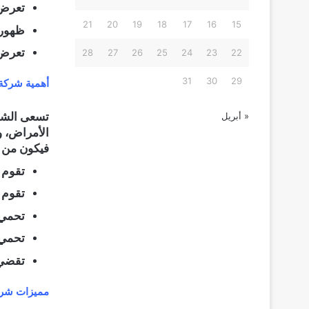
تعرض 
21
20
19
18
17
16
15
ظهور ا
تعرض 
28
27
26
25
24
23
22
31
30
29
أهمية شركة 
تسعى الشرك
« أبريل
الأمراض، و
فيكون من ا
تقوم 
تقوم 
تحمي 
تحمي 
تقضي 
مميزات شرك