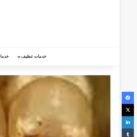
خدمات تنظيف
خدما
فيسبوك
‫X
لينكدإن