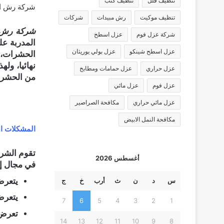
تنظيف فلل
تنظيف كنب
شركة رش ال
تنظيف موكيت
رش مبيدات
شركات
شركة رش ا
شركة عزل فوم
عزل اسطح
المدربة ع
عزل اسطح شينكو
عزل بولي يوريثان
الحشرات، 
نهائيا، ول
عزل حراري
عزل حمامات ومطابخ
من الحشرات
عزل فوم
عزل مائي
عزل مائي حراري
مكافحة الصراصير
مكافحة النمل الابيض
المشكلات ال
تقوم الشرك
أغسطس 2026
في مجال إب
يتعرض
س
د
ن
ث
أرب
خ
ج
يتعرض
7
6
5
4
3
2
1
تعرض 
14
13
12
11
10
9
8