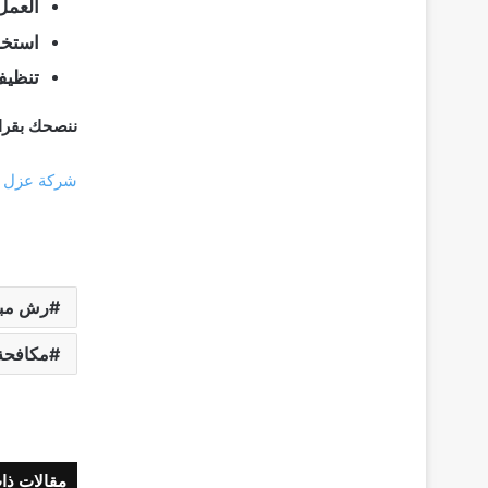
العمل
استخد
تنظيف
ننصحك بقرائ
شركة عزل ف
رش مبي
مكافحة 
مقالات ذا