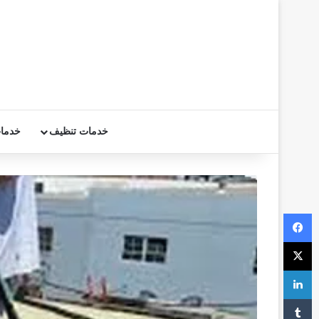
خدمات تنظيف
خدما
فيسبوك
‫X
لينكدإن