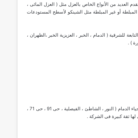
 العديد من الأنواع الخاص بالعزل مثل ( العزل المائى ،
ة المبلطة أو غير المبلطة مثل الشينكو لأسطح المستودعات
 للشرقية ( الدمام ، الخبر ، العزيزية الخبر ،الظهران ،
ة ) .
” والتى يقع مقرها الرسمى فى مدينة الدمام مغطية كافة أحياء الدمام ( النور ، الشاطئ ، الفيصلية ، حى 91 ، حى 71 ،
لها ثقة كبيرة فى الشركة .