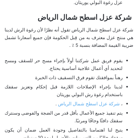
عزل رغوة البولي يوريثان.
شركة عزل اسطح شمال الرياض
شركة عزل اسطح شمال الرياض تقول أنه نظرًا لأن رغوة الرش لدينا
هي منتج عزل معترف به من قِبل الحكومة فإن جميع أسعارنا تشمل
ضريبة القيمة المضافة بنسبة 5 ٪ .
يقوم فريق عمل شركتنا أولاً بإجراء مسح حر للسقف ومسح
لتحديد أي أعمال علاجية أساسية يحتاج.
رهناً بموافقتك تقوم فرق التسقيف ذات الخبرة
لدينا بإجراء الإصلاحات اللازمة قبل إحكام وتعزيز سقفك
باستخدام رغوة رش البولي يوريثان
،
شركة عزل اسطح شمال الرياض
.
يتم تنفيذ جميع الأعمال بأقل قدر من الضجة والفوضى وسنترك
سقفك دافئًا وجافًا ومرتبًا.
يتيح لنا اهتمامنا بالتفاصيل وجودة العمل ضمان أن يكون
سقفك خاليًا من التسريبات والأضرار لمدة 10 سنوات.