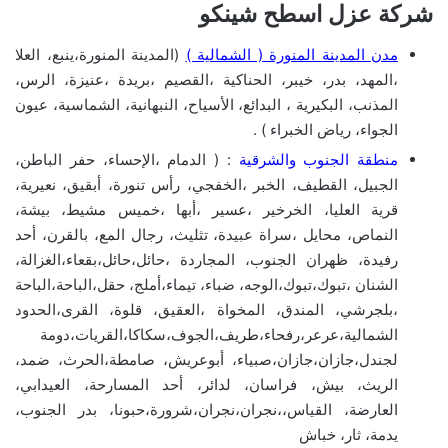
شركة عزل اسطح شينكو
مدن المدينة المنورة ( الشمالية )
(المدينة المنورة،ينبع، العلا
،المهد، بدر، خيبر، الحناكية ،القصيم ،بريدة ،عنيزة، الرس،
المذنب، البكيرية ، البدائع، الأسياح، النبهانية، الشماسية، عيون
الجواء، رياض الخبراء ) .
منطقة الجنوب والشرقية
: ( الدمام ،الإحساء، حفر الباطن،
الجبيل، القطيف، الخبر ،الخفجي، رأس تنورة، أبقيق، نعيرية،
قرية العليا، الخرخير ،عسير ،أبها ،خميس مشيط، بيشة،
النماص، محايل ،سراة عبيدة، تثليث، رجال المع، بالقرن، أحد
رفيدة، ظهران الجنوب، المجاردة ،حائل،حائل،بقعاء،الغزالة،
الشنان ،تبوك،تبوك،الوجه، ضباء، تيماء،أملج، حقل،الباحة،الباحة
،بلجرشي، المندق، المخواة ،العقيق، قلوة، القرى،الحدود
الشمالية،عرعر،رفحاء،طريف،الجوف،سكاكا،القريات،دومة
لجندل،جازان،جازان،صبياء، أبوعريش، صامطة،الحرث، ضمد،
الريث، بيش، فراسان، لدائر، أحد المسارحة، العيدابي،
العارضة، القياس،،نجران،نجران،شرورة،حبونا، بدر الجنوب،
يدمة، ثار، خباش