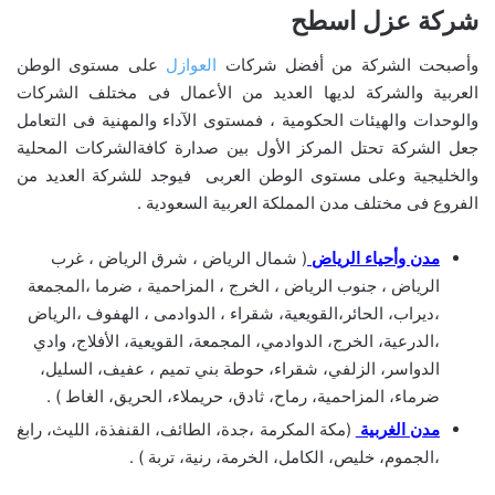
شركة عزل اسطح
وأصبحت الشركة من أفضل شركات
العوازل
على مستوى الوطن
العربية والشركة لديها العديد من الأعمال فى مختلف الشركات
والوحدات والهيئات الحكومية ، فمستوى الآداء والمهنية فى التعامل
جعل الشركة تحتل المركز الأول بين صدارة كافةالشركات المحلية
والخليجية وعلى مستوى الوطن العربى فيوجد للشركة العديد من
الفروع فى مختلف مدن المملكة العربية السعودية .
مدن وأحياء الرياض
( شمال الرياض ، شرق الرياض ، غرب
الرياض ، جنوب الرياض ، الخرج ، المزاحمية ، ضرما ،المجمعة
،ديراب، الحائر،القويعية، شقراء ، الدوادمى ، الهفوف ،الرياض
،الدرعية، الخرج، الدوادمي، المجمعة، القويعية، الأفلاج، وادي
الدواسر، الزلفي، شقراء، حوطة بني تميم ، عفيف، السليل،
ضرماء، المزاحمية، رماح، ثادق، حريملاء، الحريق، الغاط ) .
مدن الغربية
(مكة المكرمة ،جدة، الطائف، القنفذة، الليث، رابغ
،الجموم، خليص، الكامل، الخرمة، رنية، تربة ) .