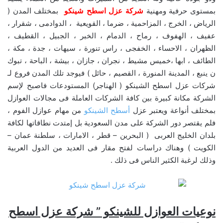
بمستوى حرفية ومهنية
شركة عزل اسطح شينكو
بمختلف المدن (
الرياض ، الخرج ، المزاحمية ، ضرما ، القويعية ، الدوادمى ، شقرار ،
عفيف ، الهفوف ، رماح ، الدمام ، الخبر ، الجبيل ، القطيف ،
الظهران ، الاحساء ، الخفجى ، راس تنورة ، سيهات ، جدة ، مكة ،
الطائف ، ابها ،خميس مشيط ، نجران ، جازان ، بيشة ، الباحة ، تبوك
ن ينبع ، المدينة المنورة ، القصيم ، حائل ) فيوجد تلك المدن فروع لـ
شركات عزل اسطح الشينكو ( الهناجر) المستودعات فاصبح لإسم
الشركة مكانة كبيرة بين كافة الشركات العاملة فى مجالات العوازل
بمختلف أنواعة ويعتبر عزل
أسطح الشينكو
من مهام عوازل الفوم ،
فلم يقتصر دور الشركة على مدن السعودية بل إمتدت نطاقاتها لكافة
بلدان الخليج العربى ( البحرين – قطر ، الامارات ، سلطنة عمان –
الكويت ) وهناك دراسات لفتح مقار فى العديد من الدول العربية
وذلك لرغبة الكثير الناس فى ذلك .
نوعيات العوازل للشينكو ” شركة عزل اسطح