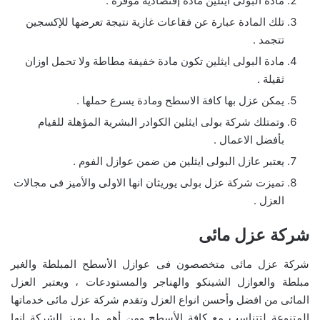
مادة البولى ايثلين مادة إقتصادية موفرة .
تلك المادة عبارة عن فقاعات غازية نتيجة تعرضها للإكسجين
تتجمد .
مادة البولى ايثلين تكون مادة خفيفة مطاطة ولا تحمل اوزان
ثقيلة .
يمكن عزل بها كافة الاسطح ومادة يسرع حملها .
وتمتلك شركة بولى ايثلين الكوادر البشرية المؤهلة للقيام
بأفضل الاعمال .
يعتبر عازل البولى ايثلين من ضمن عوازل الفوم .
تميزت شركة عزل بولى يوريثان انها الاولى والأميز فى مجالات
العزل .
شركة عزل مائى
شركة عزل مائى متخصصون فى عوازل الأسطح المبلطة والغير
مبلطة والعوازل الشينكو والهناجر والمستودعات ، ويعتبر العزل
المائى من افضل وأحسن انواع العزل وتقدم شركة عزل مائى خدماتها
المتنوعة لتتناسب مع كافة الأسطح ومن أهم ما يميز الشركة انها