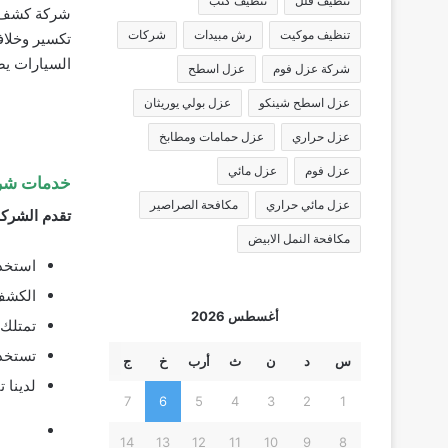
تنظيف فلل
تنظيف كنب
شركة كشف تس
تنظيف موكيت
رش مبيدات
شركات
تكسير وخلا
السيارات يصل للعميل اين
شركة عزل فوم
عزل اسطح
عزل اسطح شينكو
عزل بولي يوريثان
عزل حراري
عزل حمامات ومطابخ
عزل فوم
عزل مائي
خدمات شرك
عزل مائي حراري
مكافحة الصراصير
تقدم الشركة
مكافحة النمل الابيض
استخدا
الكشف 
أغسطس 2026
تمتلك 
تستخدم
س
د
ن
ث
أرب
خ
ج
لدينا 
7
6
5
4
3
2
1
14
13
12
11
10
9
8