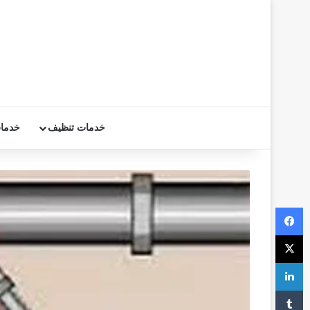
خدمات تنظيف
خدما
فيسبوك
‫X
لينكدإن