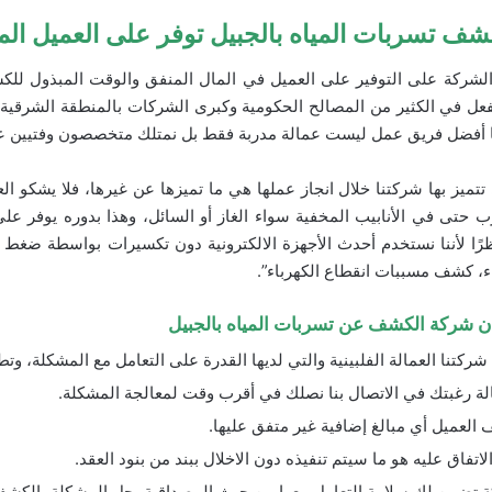
ف تسربات المياه بالجبيل توفر على العميل الم
لشركة على التوفير على العميل في المال المنفق والوقت المبذول للك
لفعل في الكثير من المصالح الحكومية وكبرى الشركات بالمنطقة الشرقية، و
ينا أفضل فريق عمل ليست عمالة مدربة فقط بل نمتلك متخصصون وفتيين 
 تتميز بها شركتنا خلال انجاز عملها هي ما تميزها عن غيرها، فلا يشكو 
 حتى في الأنابيب المخفية سواء الغاز أو السائل، وهذا بدوره يوفر على 
نظرًا لأننا نستخدم أحدث الأجهزة الالكترونية دون تكسيرات بواسطة ضغط 
، كشف مسببات انقطاع الكهرباء”.
ان شركة الكشف عن تسربات المياه بالجبيل
شركتنا العمالة الفلبينية والتي لديها القدرة على التعامل مع المشكلة، وت
ة رغبتك في الاتصال بنا نصلك في أقرب وقت لمعالجة المشكلة.
ف العميل أي مبالغ إضافية غير متفق عليها.
الاتفاق عليه هو ما سيتم تنفيذه دون الاخلال ببند من بنود العقد.
 تضمن لك سلامة التعامل معها من حيث المصداقية، حل المشكلة، الكشف ع