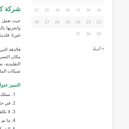
شركة كش
21
20
19
18
17
16
15
حيث تعمل ا
28
27
26
25
24
23
22
وانجزتها با
31
30
29
غيرنا، فلد
« أبريل
فالدقة التي
مكان التسرب
التقليدية، 
شبكات الماء
التميز عنو
تمتلك 
في حال
لا نكل
ما تم 
الشركة