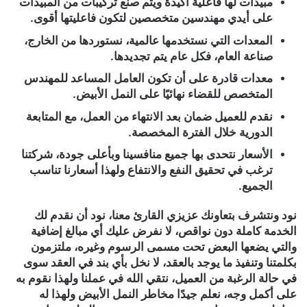
مبيدات لها فاعلية أكيدة ويتم صنع تركيبات من المبيدات
على أيدي مهندسين متخصصين لتكون فاعليتها أقوى.
المعدات التي نستخدمها عالمية، نستوردها من الخارج،
صناعة العام، فكل عام يتم تجديدها.
معدات قادرة على أن تكون العامل المساعد للمهندس
المتخصص للقضاء نهائيًا على النمل الأبيض.
نقدم للعميل ضمان بعد الانتهاء من العمل، مع المتابعة
الدورية خلال الفترة المخصصة.
الأسعار نتحدى بها جميع منافسينا وبأعلى جودة، شركتنا
ترغب في تحقيق النفع والانتفاع ولهذا أسعارنا تناسب
الجميع.
نود ونتشرف بتعاونك عزيزي القارئ معنا، نود أن نقدم لك
الخدمة كاملة دون نواقص، لا نفرض عليك أي مبالغ إضافية
والتي يضعها البعض تحت مسمى الرسوم وغيره، ملتزمون
بكلمتنا وتنفيذ ما يوجد بالعقد، لا نخل بأي بند في العقد سوى
في حالة الرغبة من العميل، نتقي الله في عملنا ولهذا نقوم به
على أكمل وجه، نعلم جيدًا مخاطر النمل الأبيض ولهذا له