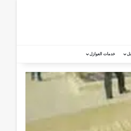
قل
خدمات العوازل