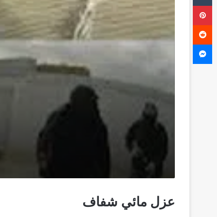
بينتيريست
ماسنجر
عزل مائي شفاف