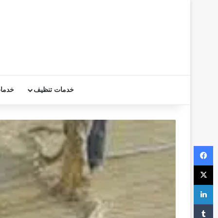
خدمات تنظيف
خدما
فيسبوك
‫X
لينكدإن