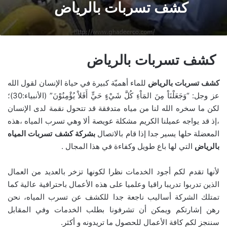
كشف تسربات بالرياض
كشف تسربات بالرياض
كشف تسربات بالرياض
للماء أهميّة كبيرة في حياة الإنسان لقول الله
عز وجل: “وَجَعَلْنَاْ مِنَ المَاْءِ كُلَّ شَيْءٍ حَيٍّ أَفَلاْ يُؤْمِنُوْنَ” (الأنبياء:30)؛
لكن ما سخره الله لنا من مياه متدفقة قد تتحول نقمة لدى الإنسان
،إذ قد يواجه عميلنا الكريم مشكلة عويصة ألا وهي تسرب المياه ،هذه
المعضلة حلها يسير جدا إذا قام بالاتصال
بشركة كشف تسربات المياه
بالرياض
التي لها باع طويل وكفاءة في هذا المجال .
لأنها تقدم لكم أجود الخدمات نظرا لكونها تزخر بالعديد من العمال
الذين تدربوا تدريبا راقيا وعلميا على هذه الأعمال باحترافية عالية كما
تمتلك الشركة أساليب ناجعة جدا للكشف عن تسرب المياه، نحن
رهن إشارتكم ويمكن أن تشرفونا بطلب الخدمات وفي المقابل
سننجز لكم كافة الأعمال للحصول ما تريدونه و أكثر.