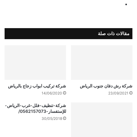
مقالات ذات صلة
شركة رش دفان جنوب الرياض
شركة تركيب ابواب زجاج بالرياض
14/06/2020
23/09/2021
شركة-تنظيف-فلل-غرب-الرياض-
للإستفسار-0562157073/
30/05/2018