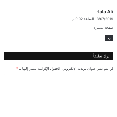
ي
lala Ali
:
ق
13/07/2019 الساعة 9:02 م
و
صفحة متميزة
ل
رد
اترك تعليقاً
لن يتم نشر عنوان بريدك الإلكتروني.
الحقول الإلزامية مشار إليها بـ
*
ا
ل
ت
ع
ل
ي