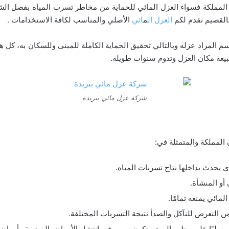
عزل أصبح حاليًا من أساسdات المملكة فسواء العزل المائي للحماية من مخاطر تسرب الم
القصيم نقدم لكم
العزل ال
م
ائي
الأصلي والمناسب لكافة الاستخدامات .
م المراد عزله وبالتالي تحقيق الحماية الكاملة للمبنى وللسكان به، كل 
بيعة مكان العزل وتدوم سنوات طويلة.
شركة عزل مائي ببريدة
 المملكة والمتمثلة في:
 يحدث بداخلها نتاج تسربات المياه.
أو المنشأة.
مائي يمنعه تمامًا.
ن التعرض للتآكل والصدأ نتيجة التسربات المختلفة.
 سلبًا على مظهر البيت وتكون سبب في انتشار الأمراض الصدرية وأمراض ا