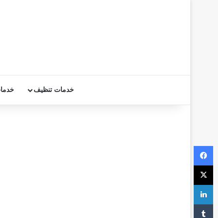
خدمات تنظيف
خدما
فيسبوك
‫X
لينكدإن